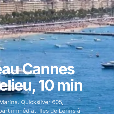
eau Cannes
lieu, 10 min
arina. Quicksilver 605,
part immédiat. Îles de Lérins à