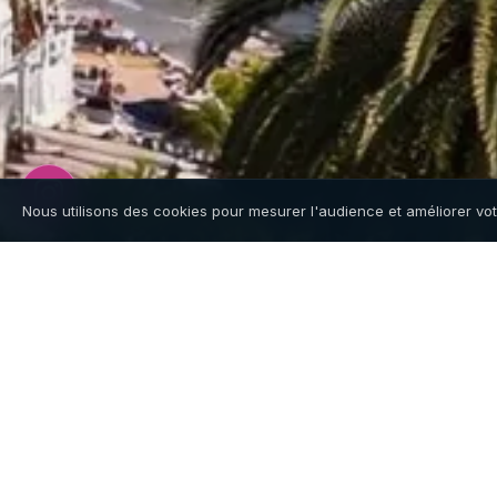
Nous utilisons des cookies pour mesurer l'audience et améliorer vo
Location bateau à Can
Stratos Locations est basé à Cannes Marina 
Napoule). Notre flotte de 4 Quicksilver 605 es
journée, sans skipper.