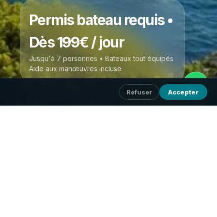
Permis bateau requis •
Dès 199€ / jour
Jusqu'à 7 personnes • Bateaux tout équipés
Aide aux manœuvres incluse
Refuser
Accepter