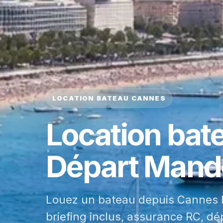
LOCATION BATEAU CANNES
Location bat
Départ Mande
Louez un bateau depuis Cannes M
briefing inclus, assurance RC, dé